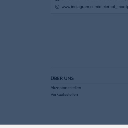
www.instagram.com/meierhof_moell
ÜBER UNS
Akzeptanzstellen
Verkaufsstellen