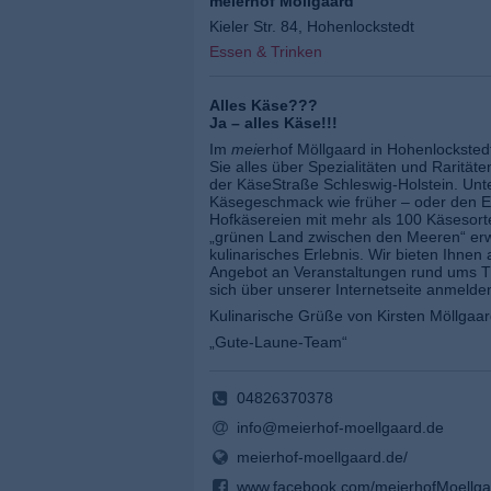
meierhof Möllgaard
Kieler Str. 84, Hohenlockstedt
Essen & Trinken
Alles Käse???
Ja – alles Käse!!!
Im
mei
erhof Möllgaard in Hohenlockstedt
Sie alles über Spezialitäten und Rarität
der KäseStraße Schleswig-Holstein. Un
Käsegeschmack wie früher – oder den 
Hofkäsereien mit mehr als 100 Käsesort
„grünen Land zwischen den Meeren“ erw
kulinarisches Erlebnis. Wir bieten Ihnen 
Angebot an Veranstaltungen rund ums 
sich über unserer Internetseite anmelde
Kulinarische Grüße von Kirsten Möllgaar
„Gute-Laune-Team“
04826370378
info@meierhof-moellgaard.de
meierhof-moellgaard.de/
www.facebook.com/meierhofMoellga