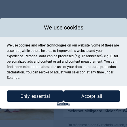
We use cookies
We use cookies and other technologies on our website. Some of these are
essential, while others help us to improve this website and your
experience. Personal data can be processed (e.g. IP addresses), e.g. B. for
personalized ads and content or ad and content measurement. You can
find more information about the use of your data in our
data protection
declaration. You can revoke or adjust your selection at any time under
Settings.
Only essential
Accept all
Settings
meierhof Möllgaard, Kieler Str. 8
Du möchtest einen Gutschein kaufen, de