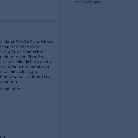
Dann klicke
hier
.
, Kieler Straße 84 erfahren
en von den Käsereien
ter der Marke
meierhof
–
Emblemen von über 25
en ausschließlich aus dem
artet Sie ein besonderes
auch ein vielseitiges
Thema Käse, zu denen Sie
n können.
d mit ihrem
ard