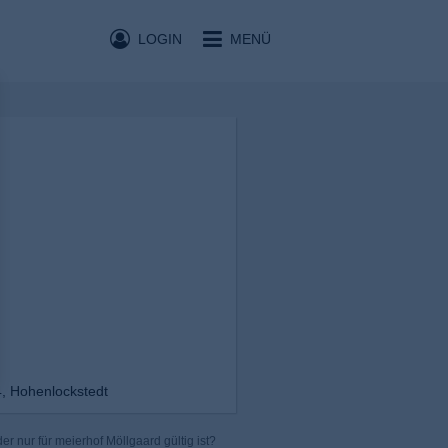
LOGIN
MENÜ
4, Hohenlockstedt
r nur für meierhof Möllgaard gültig ist?