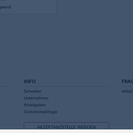
gaard/
INFO
FRA
Schenker
eMail:
Unternehmer
Arbeitgeber
Gutscheinabfrage
AKZEPTANZSTELLE WERDEN